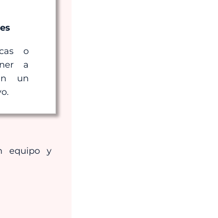
nes
icas o
oner a
en un
vo.
en equipo y