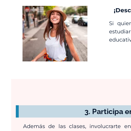
¡Desc
Si quie
estudia
educativ
3.
Participa e
Además de las clases, involucrarte e