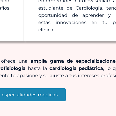
ción
enfermedades cardiovasculares
fíos
estudiante de Cardiología, ten
oportunidad de aprender y a
estas innovaciones en tu pr
clínica.
a ofrece una
amplia gama de especializacione
rofisiología
hasta la
cardiología pediátrica
, lo 
te te apasione y se ajuste a tus intereses profes
r especialidades médicas