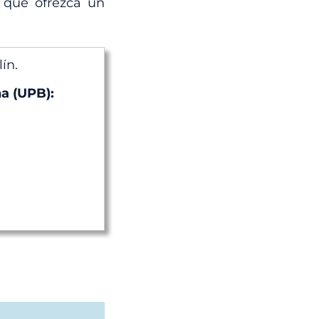
d que ofrezca un
ín.
na (UPB):