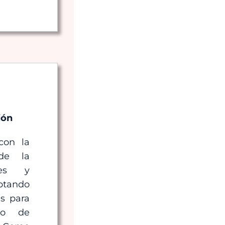
ión
con la
de la
des y
ptando
as para
nto de