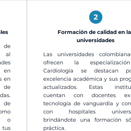
2
les
Formación de calidad en l
universidades
 de
 al
Las universidades colombian
des
ofrecen la especializaci
e en
Cardiología se destacan p
s en
excelencia académica y sus pro
s de
actualizados. Estas institu
das.
cuentan con docentes expe
 de
tecnología de vanguardia y con
omo
con hospitales universita
ta o
brindándote una formación só
tus
práctica.