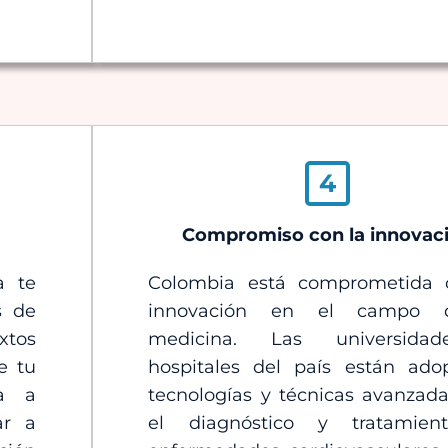
4
Compromiso con la innovac
a te
Colombia está comprometida 
s de
innovación en el campo 
xtos
medicina. Las universida
e tu
hospitales del país están ado
da a
tecnologías y técnicas avanzad
ar a
el diagnóstico y tratamie