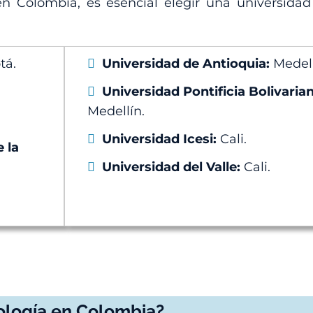
 en Colombia, es esencial elegir una universida
tá.
Universidad de Antioquia:
Medell
Universidad Pontificia Bolivaria
Medellín.
Universidad Icesi:
Cali.
 la
Universidad del Valle:
Cali.
iología en Colombia?