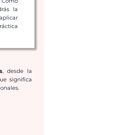
. Como
drás la
plicar
áctica
s
, desde la
que significa
ionales.