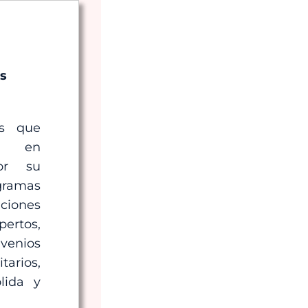
as
as que
ón en
or su
gramas
ciones
rtos,
venios
rios,
lida y